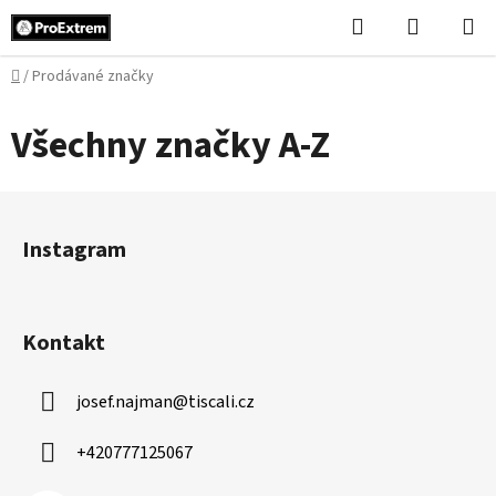
Přejít
Hledat
NÁKUPN
na
KOŠÍK
obsah
Domů
/
Prodávané značky
Všechny značky A-Z
Z
á
Instagram
p
a
t
Kontakt
í
josef.najman
@
tiscali.cz
+420777125067