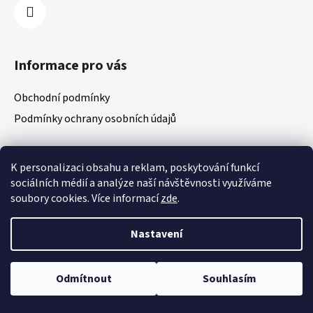
Informace pro vás
Obchodní podmínky
Podmínky ochrany osobních údajů
K personalizaci obsahu a reklam, poskytování funkcí
Vytvořil Shoptet
sociálních médií a analýze naší návštěvnosti využíváme
Copyright 2026
ProExtrem
. Všechna práva vyhrazena.
soubory cookies. Více informací
zde
.
Upravit nastavení cookies
Nastavení
Odmítnout
Souhlasím